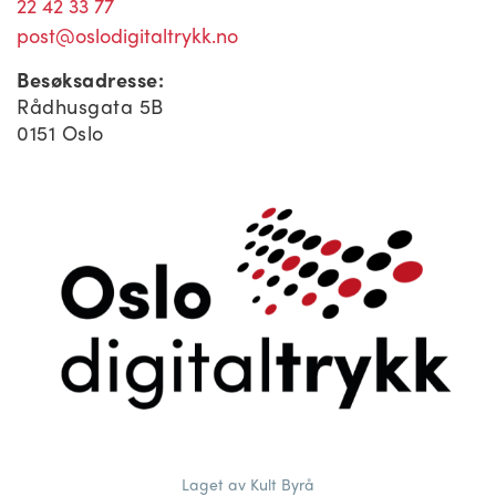
22 42 33 77
post@oslodigitaltrykk.no
Besøksadresse:
Rådhusgata 5B
0151 Oslo
Laget av Kult Byrå