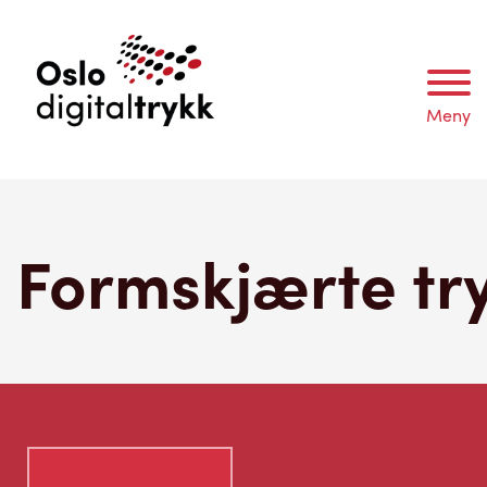
Meny
Formskjærte tr