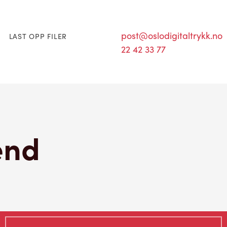
post@oslodigitaltrykk.no
LAST OPP FILER
22 42 33 77
end