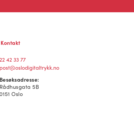
Kontakt
22 42 33 77
post@oslodigitaltrykk.no
Besøksadresse:
Rådhusgata 5B
0151 Oslo