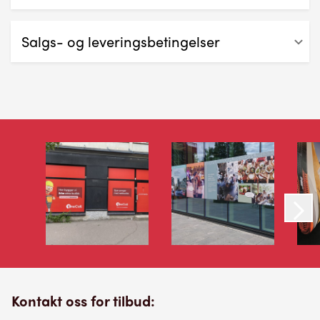
Salgs- og leveringsbetingelser
Disse generelle betingelser og vilkår for salg gjelder
alt salg fra Oslo digitaltrykk AS med mindre noe er
skriftlig avtalt mellom partene før levering finner
sted.
Priser og betaling
Alle priser er oppgitt i norske kroner (NOK), og er
eksklusive merverdiavgift. Det kan bli belastet tillegg
for eventuelle korreksjoner som kommer etter
produksjonsstart. Betaling skjer kontant ved henting,
med mindre fakturabetaling eller forhåndsbetaling er
avtalt. Bedriftskunder kredittsjekkes
før fakturaavtale inngås.
Kontakt oss for tilbud:
Forbehold