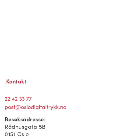
Kontakt
22 42 33 77
post@oslodigitaltrykk.no
Besøksadresse:
Rådhusgata 5B
0151 Oslo