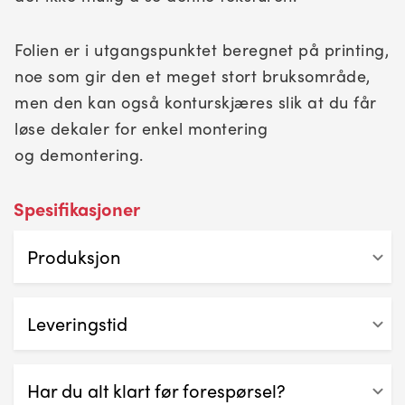
Folien er i utgangspunktet beregnet på printing,
noe som gir den et meget stort bruksområde,
men den kan også konturskjæres slik at du får
løse dekaler for enkel montering
og demontering.
Spesifikasjoner
Produksjon
Printes med HP Latex-blekk, noe som gjør printen
slitesterk og fri for giftige avgasser.
Leveringstid
Leveringstid er 2-5 dager
Avhengig av oppdragets omfang
Har du alt klart før forespørsel?