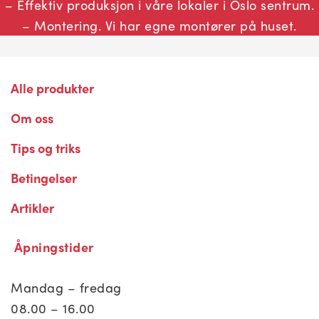
– Effektiv produksjon i våre lokaler i Oslo sentrum.
etter beskrivelse fra en kunde. Kunden kan bare
bruke filen til den aktuelle trykksaken, skiltet,
– Montering. Vi har egne montører på huset.
displaymateriale, nettsiden eller annet bruk som
spesifisert ved bestilling av design. Hvis kunden
ønsker å bruke filene til annet formål må dette
avtales og vederlag bestemmes i hvert tilfelle. Filer
Alle produkter
utleveres ikke til kunde uten at en slik avtale om
overføring av opphavsrett foreligger.
Om oss
Tips og triks
Betingelser
Personvernerklæring
Artikler
Åpningstider
Mandag – fredag
08.00 – 16.00