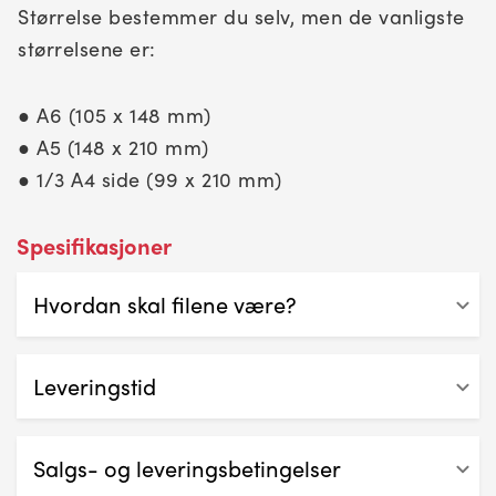
Størrelse bestemmer du selv, men de vanligste
størrelsene er:
● A6 (105 x 148 mm)
● A5 (148 x 210 mm)
● 1/3 A4 side (99 x 210 mm)
Spesifikasjoner
Hvordan skal filene være?
● Lag filen utfallende om det er farge på kanten av
folderen. Se
her!
Leveringstid
● Hvordan lage trykklar PDF? Se
her!
Vi har rask levering på våre flyere, og beregner
mellom 1-4 arbeidsdager, avhengig av opplag
Salgs- og leveringsbetingelser