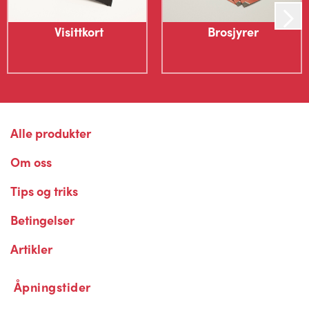
ønsker å bruke filene til annet formål må dette
avtales og vederlag bestemmes i hvert tilfelle. Filer
Visittkort
Brosjyrer
utleveres ikke til kunde uten at en slik avtale om
overføring av opphavsrett foreligger.
Personvernerklæring
Alle produkter
Om oss
Tips og triks
Betingelser
Artikler
Åpningstider