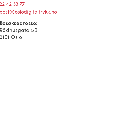
22 42 33 77
post@oslodigitaltrykk.no
Besøksadresse:
Rådhusgata 5B
0151 Oslo