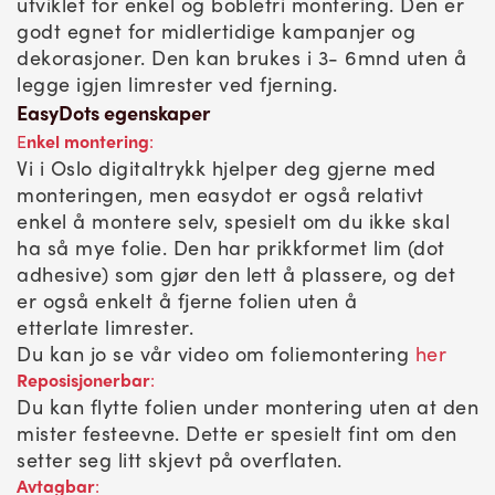
utviklet for enkel og boblefri montering. Den er
godt egnet for midlertidige kampanjer og
dekorasjoner. Den kan brukes i 3- 6mnd uten å
legge igjen limrester ved fjerning.
EasyDots egenskaper
E
nkel montering
:
Vi i Oslo digitaltrykk hjelper deg gjerne med
monteringen, men easydot er også relativt
enkel å montere selv, spesielt om du ikke skal
ha så mye folie. Den har prikkformet lim (dot
adhesive) som gjør den lett å plassere, og det
er også enkelt å fjerne folien uten å
etterlate limrester.
Du kan jo se vår video om foliemontering
her
Reposisjonerbar
:
Du kan flytte folien under montering uten at den
mister festeevne. Dette er spesielt fint om den
setter seg litt skjevt på overflaten.
Avtagbar
: