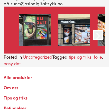
på rune@oslodigitaltrykk.no
Posted in
Uncategorized
Tagged
tips og triks
,
folie
,
easy dot
Alle produkter
Om oss
Tips og triks
Betingelser