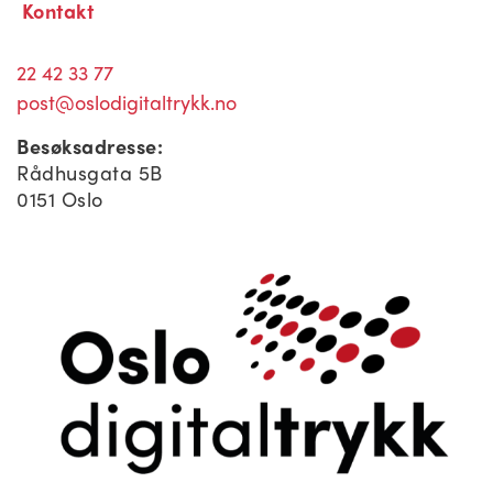
Kontakt
22 42 33 77
post@oslodigitaltrykk.no
Besøksadresse:
Rådhusgata 5B
0151 Oslo