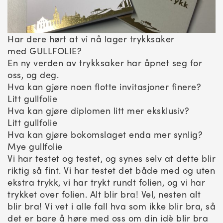
Har dere hørt at vi nå lager trykksaker
med GULLFOLIE?
En ny verden av trykksaker har åpnet seg for
oss, og deg.
Hva kan gjøre noen flotte invitasjoner finere?
Litt gullfolie
Hva kan gjøre diplomen litt mer eksklusiv?
Litt gullfolie
Hva kan gjøre bokomslaget enda mer synlig?
Mye gullfolie
Vi har testet og testet, og synes selv at dette blir
riktig så fint. Vi har testet det både med og uten
ekstra trykk, vi har trykt rundt folien, og vi har
trykket over folien. Alt blir bra! Vel, nesten alt
blir bra! Vi vet i alle fall hva som ikke blir bra, så
det er bare å høre med oss om din idè blir bra