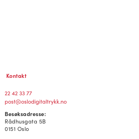
Kontakt
22 42 33 77
post@oslodigitaltrykk.no
Besøksadresse:
Rådhusgata 5B
0151 Oslo