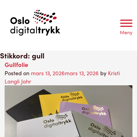
Meny
Stikkord:
gull
Gullfolie
Posted on
mars 13, 2026
mars 13, 2026
by
Kristi
Langli Jahr