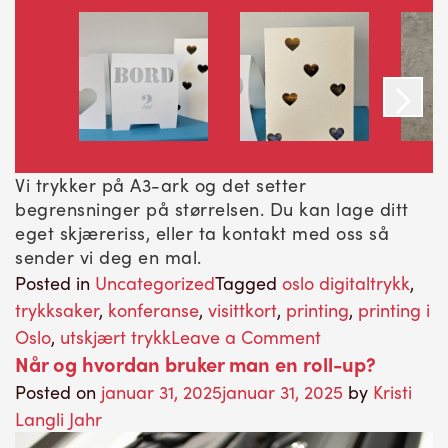
Vi trykker på A3-ark og det setter
begrensninger på størrelsen. Du kan lage ditt
eget skjæreriss, eller ta kontakt med oss så
sender vi deg en mal.
Posted in
Uncategorized
Tagged
oslo digitaltrykk
,
trykksaker
,
konferanse
,
visittkort
,
printing
,
printing i
on
Oslo
,
utskjært trykk
Leave a Comment
Når og hvordan bruker man en roll-up?
Formskjæring
av
Posted on
januar 31, 2025
januar 31, 2025
by
Kristi
trykksaker
Langli Jahr