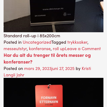
Standard roll-up i 85x200cm
Posted in
Uncategorized
Tagged
trykksaker
,
on
messeutstyr
,
konferanse
,
roll up
Leave a Comment
Har du alt du trenger til årets messer og
Nå
konferanser?
og
hv
Posted on
mars 29, 2023
juni 27, 2025
by
Kristi
bru
Langli Jahr
ma
en
rol
up