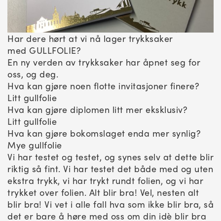
Har dere hørt at vi nå lager trykksaker
med GULLFOLIE?
En ny verden av trykksaker har åpnet seg for
oss, og deg.
Hva kan gjøre noen flotte invitasjoner finere?
Litt gullfolie
Hva kan gjøre diplomen litt mer eksklusiv?
Litt gullfolie
Hva kan gjøre bokomslaget enda mer synlig?
Mye gullfolie
Vi har testet og testet, og synes selv at dette blir
riktig så fint. Vi har testet det både med og uten
ekstra trykk, vi har trykt rundt folien, og vi har
trykket over folien. Alt blir bra! Vel, nesten alt
blir bra! Vi vet i alle fall hva som ikke blir bra, så
det er bare å høre med oss om din idè blir bra