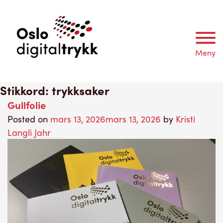
Meny
Stikkord:
trykksaker
Gullfolie
Posted on
mars 13, 2026
mars 13, 2026
by
Kristi
Langli Jahr