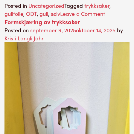
Posted in
Uncategorized
Tagged
trykksaker
,
on
gullfolie
,
ODT
,
gull
,
sølv
Leave a Comment
Formskjæring av trykksaker
Gullfolie
Posted on
september 9, 2025
oktober 14, 2025
by
Kristi Langli Jahr