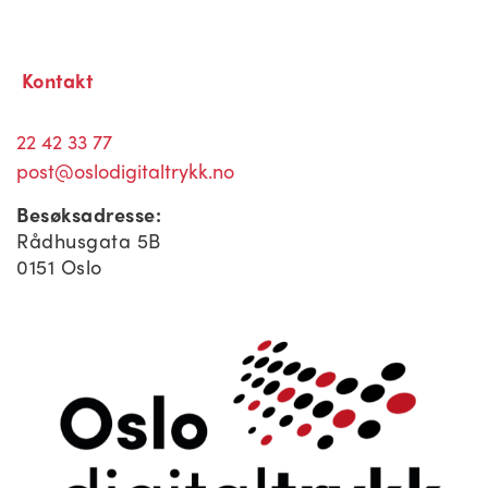
Kontakt
22 42 33 77
post@oslodigitaltrykk.no
Besøksadresse:
Rådhusgata 5B
0151 Oslo