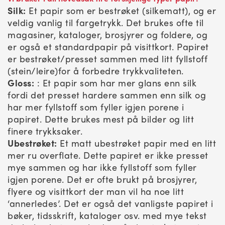
Silk:
Et papir som er bestrøket (silkematt), og er
veldig vanlig til fargetrykk. Det brukes ofte til
magasiner, kataloger, brosjyrer og foldere, og
er også et standardpapir på visittkort. Papiret
er bestrøket/presset sammen med litt fyllstoff
(stein/leire)for å forbedre trykkvaliteten.
Gloss:
: Et papir som har mer glans enn silk
fordi det presset hardere sammen enn silk og
har mer fyllstoff som fyller igjen porene i
papiret. Dette brukes mest på bilder og litt
finere trykksaker.
Ubestrøket:
Et matt ubestrøket papir med en litt
mer ru overflate. Dette papiret er ikke presset
mye sammen og har ikke fyllstoff som fyller
igjen porene. Det er ofte brukt på brosjyrer,
flyere og visittkort der man vil ha noe litt
‘annerledes’. Det er også det vanligste papiret i
bøker, tidsskrift, kataloger osv. med mye tekst