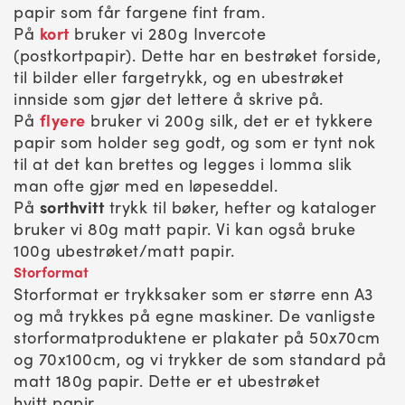
papir som får fargene fint fram.
På
kort
bruker vi 280g Invercote
(postkortpapir). Dette har en bestrøket forside,
til bilder eller fargetrykk, og en ubestrøket
innside som gjør det lettere å skrive på.
På
flyere
bruker vi 200g silk, det er et tykkere
papir som holder seg godt, og som er tynt nok
til at det kan brettes og legges i lomma slik
man ofte gjør med en løpeseddel.
På
sorthvitt
trykk til bøker, hefter og kataloger
bruker vi 80g matt papir. Vi kan også bruke
100g ubestrøket/matt papir.
Storformat
Storformat er trykksaker som er større enn A3
og må trykkes på egne maskiner. De vanligste
storformatproduktene er plakater på 50x70cm
og 70x100cm, og vi trykker de som standard på
matt 180g papir. Dette er et ubestrøket
hvitt papir.