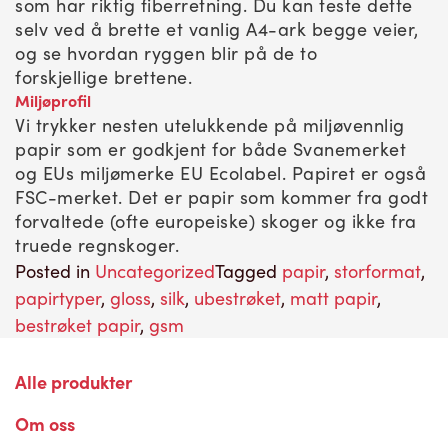
som har riktig fiberretning. Du kan teste dette
selv ved å brette et vanlig A4-ark begge veier,
og se hvordan ryggen blir på de to
forskjellige brettene.
Miljøprofil
Vi trykker nesten utelukkende på miljøvennlig
papir som er godkjent for både Svanemerket
og EUs miljømerke EU Ecolabel. Papiret er også
FSC-merket. Det er papir som kommer fra godt
forvaltede (ofte europeiske) skoger og ikke fra
truede regnskoger.
Posted in
Uncategorized
Tagged
papir
,
storformat
,
papirtyper
,
gloss
,
silk
,
ubestrøket
,
matt papir
,
bestrøket papir
,
gsm
Alle produkter
Om oss