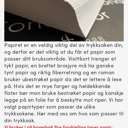
Papiret er en veldig viktig del av trykksaken din,
og derfor er det viktig at du får et papir som
passer ditt bruksområde. Visittkort trenger et
tykt papir, en brettet brosjyre må ha ganske
tynt papir og riktig fiberretning og en roman
bruker ubestrøket papir da det er lettere å lese
på. Hvis det er mye farger og heldekkende
flater bør man bruke bestrøket papir og kanskje
legge på en folie for å beskytte mot riper. Vi har
valgt papirtyper som passer de ulike
trykksakene. Hør med oss om hva som passer til
din trykksak.
Vi bruker i all hovedsak fire forskjellige typer papir: